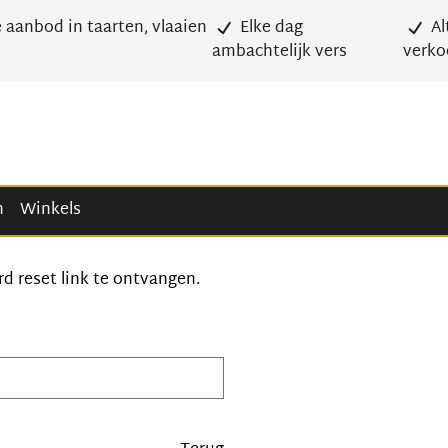
 aanbod in taarten, vlaaien
Elke dag
Al
ambachtelijk vers
verko
n
Winkels
 reset link te ontvangen.