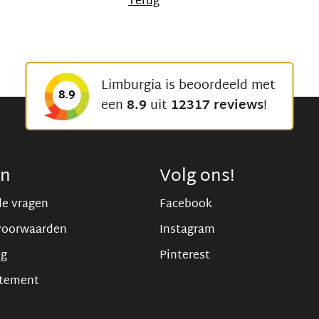
Terug
Limburgia is beoordeeld met
8.9
een
8.9
uit
12317 reviews
!
en
Volg ons!
de vragen
Facebook
voorwaarden
Instagram
ng
Pinterest
atement