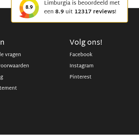
Limburgia is beoordeeld met
8.9
een
8.9
uit
12317 reviews
!
en
Volg ons!
de vragen
Facebook
voorwaarden
Instagram
ng
Pinterest
atement