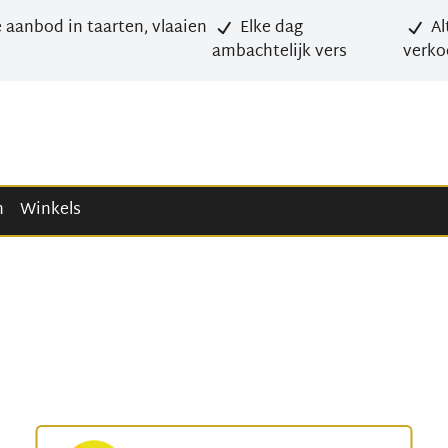
 aanbod in taarten, vlaaien
Elke dag
Al
ambachtelijk vers
verko
n
Winkels