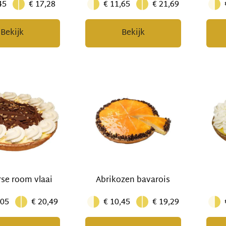
45
€ 17,28
€ 11,65
€ 21,69
Bekijk
Bekijk
se room vlaai
Abrikozen bavarois
,05
€ 20,49
€ 10,45
€ 19,29