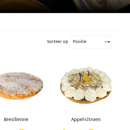
Sorteer op
Bresilienne
Appel-citroen