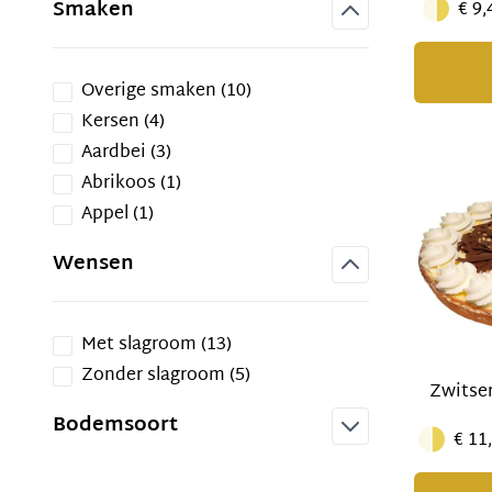
Smaken
€ 9,
filter
products available
Overige smaken
(
10
)
products available
Kersen
(
4
)
products available
Aardbei
(
3
)
products available
Abrikoos
(
1
)
products available
Appel
(
1
)
Wensen
filter
products available
Met slagroom
(
13
)
products available
Zonder slagroom
(
5
)
Zwitser
Bodemsoort
€ 11
filter