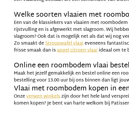
Welke soorten vlaaien met roombo
Een van de klassiekers van vlaaien met roombodem d
rijstvulling en is afgewerkt met slagroom. Wij hebb
slagroom? Ook dat is mogelijk net als dat wij nog v
Zo smaakt de
Stroopwafel vlaai
eveneens fantastis
frisse smaak dan is
appel citroen vlaai
ideaal om te 
Online een roombodem vlaai beste
Maak het jezelf gemakkelijk en bestel online een ro
bestelling voor 13.00 uur bij ons binnen dan ligt jou
Vlaai met roombodem kopen in een
Onze
verwen winkels
zijn door het hele land verspre
komen kopen? Je bent van harte welkom bij Patisseri