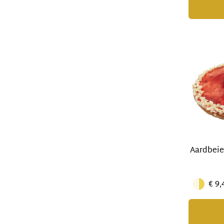
Aardbeie
€ 9,