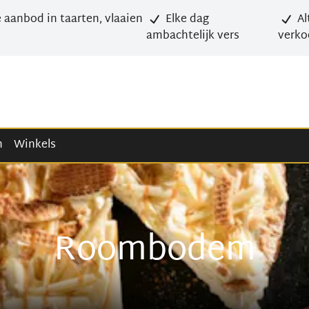
 aanbod in taarten, vlaaien
Elke dag
Al
ambachtelijk vers
verko
n
Winkels
Roombodem