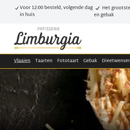
Voor 12:00 besteld, volgende dag
Het grootste
in huis
en gebak
Vlaaien
Taarten
Fototaart
Gebak
Dieetwense