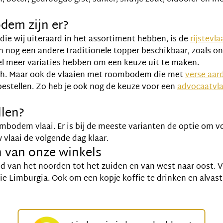
dem zijn er?
ie wij uiteraard in het assortiment hebben, is de
rijstevla
en nog een andere traditionele topper beschikbaar, zoals o
eel meer variaties hebben om een keuze uit te maken.
ch. Maar ook de vlaaien met roombodem die met
verse aar
bestellen. Zo heb je ook nog de keuze voor een
advocaatvla
llen?
ombodem vlaai. Er is bij de meeste varianten de optie om v
w vlaai de volgende dag klaar.
 van onze winkels
id van het noorden tot het zuiden en van west naar oost. Vi
e Limburgia. Ook om een kopje koffie te drinken en alvast e