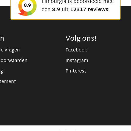
Limburgia is beoordeeld met
8.9
een
8.9
uit
12317 reviews
!
en
Volg ons!
de vragen
Facebook
voorwaarden
Instagram
ng
Pinterest
atement