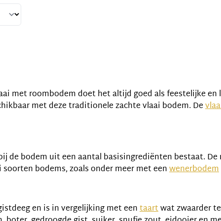
per pagina
vlaai met roombodem doet het altijd goed als feestelijke en 
hikbaar met deze traditionele zachte vlaai bodem. De
vlaa
rbij de bodem uit een aantal basisingrediënten bestaat. D
rlei soorten bodems, zoals onder meer met een
wenerbodem
stdeeg en is in vergelijking met een
taart
wat zwaarder te
boter, gedroogde gist, suiker, snufje zout, eidooier en me