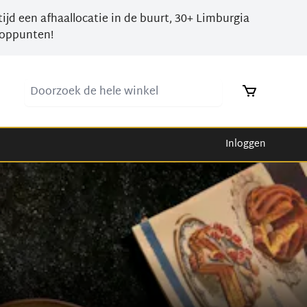
tijd een afhaallocatie in de buurt, 30+ Limburgia
oppunten!
Doorzoek de hele winkel
Inloggen