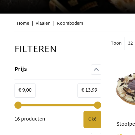
Home
|
Vlaaien
|
Roombodem
Toon
FILTEREN
Doorgaan naar productlijst
Prijs
filter
Minimum value
Maximale Waarde
€ 9,00
€ 13,99
16 producten
Oké
Stoofpe