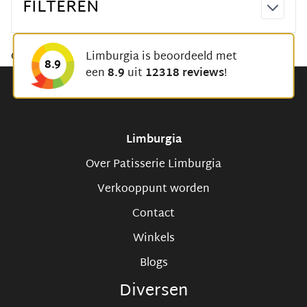
FILTEREN
Geen producten gevonden voor deze selectie.
Limburgia is beoordeeld met
8.9
een
8.9
uit
12318 reviews
!
Limburgia
Over Patisserie Limburgia
Verkooppunt worden
Contact
Winkels
Blogs
Diversen