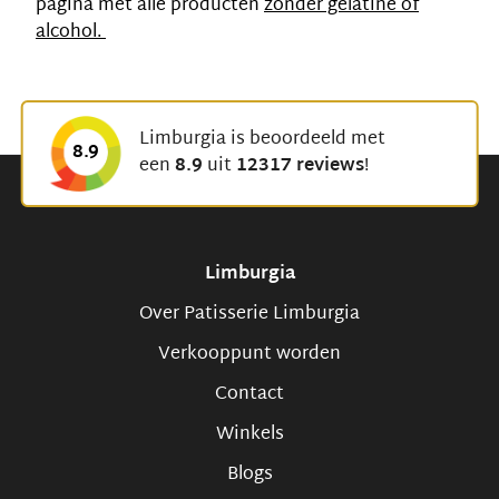
pagina met alle producten
zonder gelatine of
alcohol.
Limburgia is beoordeeld met
8.9
een
8.9
uit
12317 reviews
!
Limburgia
Over Patisserie Limburgia
Verkooppunt worden
Contact
Winkels
Blogs