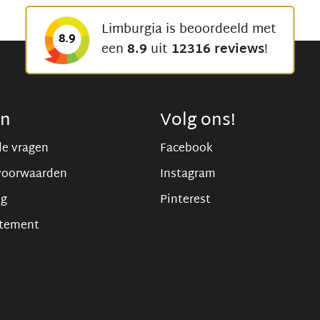
Limburgia is beoordeeld met
8.9
een
8.9
uit
12316 reviews
!
en
Volg ons!
de vragen
Facebook
voorwaarden
Instagram
ng
Pinterest
atement