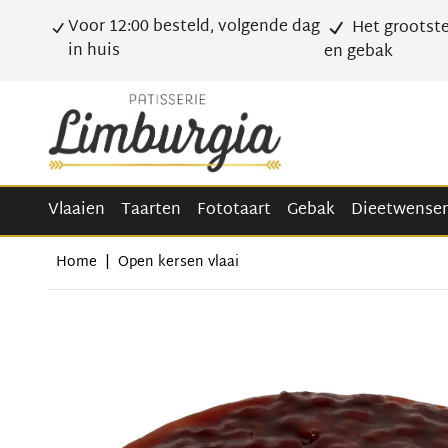
Voor 12:00 besteld, volgende dag
Het grootste
in huis
en gebak
Vlaaien
Taarten
Fototaart
Gebak
Dieetwense
Home
|
Open kersen vlaai