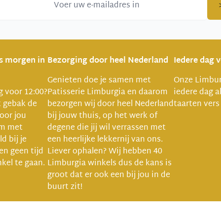
is morgen in
Bezorging door heel Nederland
Iedere dag 
Genieten doe je samen met
Onze Limbur
ng voor 12:00?
Patisserie Limburgia en daarom
iedere dag a
t gebak de
bezorgen wij door heel Nederland
taarten vers
oor jou
bij jouw thuis, op het werk of
um met
degene die jij wil verrassen met
d bij je
een heerlijke lekkernij van ons.
ven geen tijd
Liever ophalen? Wij hebben 40
kel te gaan.
Limburgia winkels dus de kans is
groot dat er ook een bij jou in de
buurt zit!