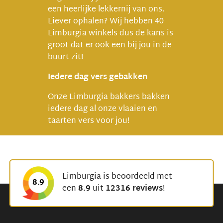
een heerlijke lekkernij van ons.
Liever ophalen? Wij hebben 40
Limburgia winkels dus de kans is
groot dat er ook een bij jou in de
buurt zit!
Iedere dag vers gebakken
Onze Limburgia bakkers bakken
iedere dag al onze vlaaien en
taarten vers voor jou!
Limburgia is beoordeeld met
8.9
een
8.9
uit
12316 reviews
!