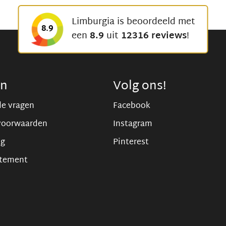
Limburgia is beoordeeld met
8.9
een
8.9
uit
12316 reviews
!
en
Volg ons!
de vragen
Facebook
voorwaarden
Instagram
ng
Pinterest
atement