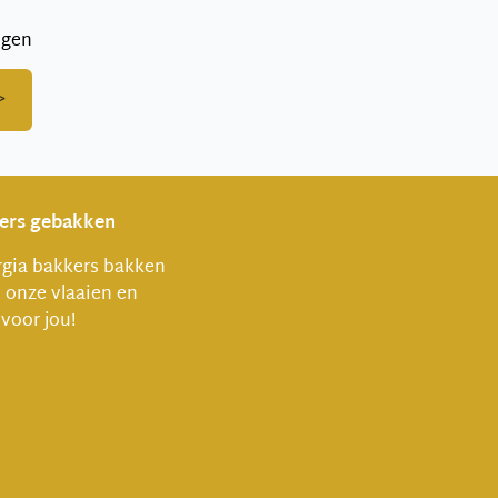
ngen
>
vers gebakken
gia bakkers bakken
l onze vlaaien en
 voor jou!