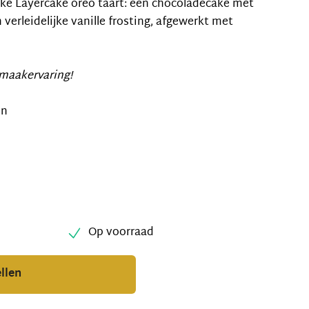
jke Layercake oreo taart: een chocoladecake met
verleidelijke vanille frosting, afgewerkt met
smaakervaring!
en
Op voorraad
llen