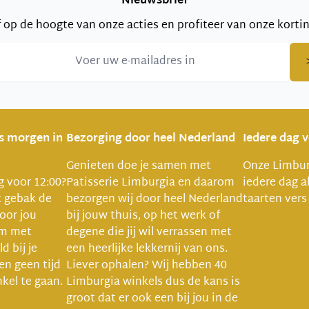
Nieuwsbrief
jf op de hoogte van onze acties en profiteer van onze korti
is morgen in
Bezorging door heel Nederland
Iedere dag 
Genieten doe je samen met
Onze Limbur
ng voor 12:00?
Patisserie Limburgia en daarom
iedere dag a
t gebak de
bezorgen wij door heel Nederland
taarten vers
oor jou
bij jouw thuis, op het werk of
um met
degene die jij wil verrassen met
d bij je
een heerlijke lekkernij van ons.
ven geen tijd
Liever ophalen? Wij hebben 40
kel te gaan.
Limburgia winkels dus de kans is
groot dat er ook een bij jou in de