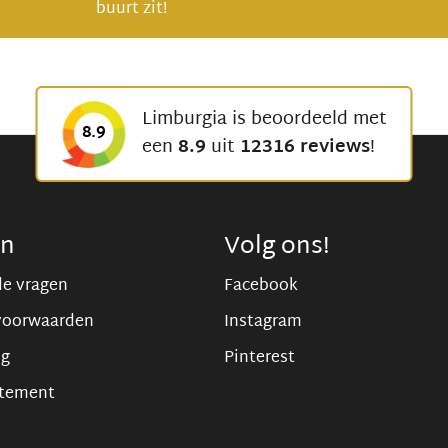
buurt zit!
Limburgia is beoordeeld met
8.9
een
8.9
uit
12316 reviews
!
en
Volg ons!
de vragen
Facebook
voorwaarden
Instagram
ng
Pinterest
atement