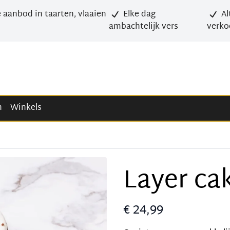
 aanbod in taarten, vlaaien
Elke dag
Al
ambachtelijk vers
verko
n
Winkels
Layer ca
€ 24,99