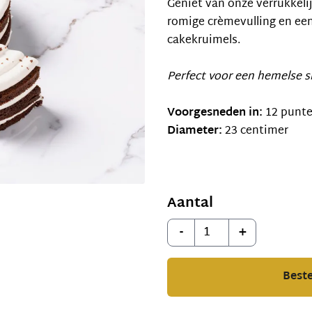
Geniet van onze verrukkeli
romige crèmevulling en een 
cakekruimels.
Perfect voor een hemelse 
Voorgesneden in:
12 punt
Diameter:
23 centimer
Aantal
Aantal
-
+
Beste