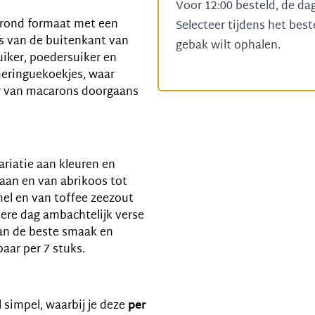
Voor 12:00 besteld, de da
n rond formaat met een
Selecteer tijdens het bes
is van de buitenkant van
gebak wilt ophalen.
uiker, poedersuiker en
eringuekoekjes, waar
eur van macarons doorgaans
variatie aan kleuren en
aan en van abrikoos tot
el en van toffee zeezout
ere dag ambachtelijk verse
van de beste smaak en
aar per 7 stuks.
l simpel, waarbij je deze
per