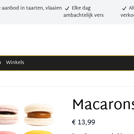
 aanbod in taarten, vlaaien
Elke dag
Al
ambachtelijk vers
verko
n
Winkels
Macarons
€ 13,99