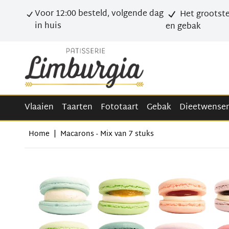
Voor 12:00 besteld, volgende dag
Het grootste
in huis
en gebak
Vlaaien
Taarten
Fototaart
Gebak
Dieetwense
Home
|
Macarons - Mix van 7 stuks