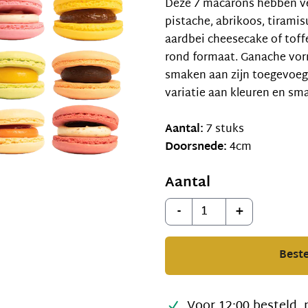
Deze 7 macarons hebben ve
pistache, abrikoos, tirami
aardbei cheesecake of toffe
rond formaat. Ganache vor
smaken aan zijn toegevoegd.
variatie aan kleuren en sm
Aantal:
7 stuks
Doorsnede:
4cm
Aantal
Aantal
-
+
Beste
Voor 12:00 besteld, 