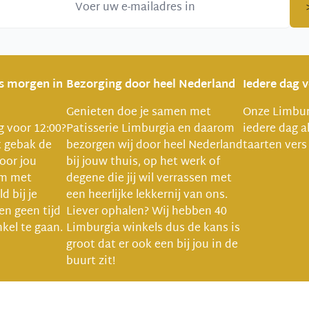
is morgen in
Bezorging door heel Nederland
Iedere dag 
Genieten doe je samen met
Onze Limbur
ng voor 12:00?
Patisserie Limburgia en daarom
iedere dag a
t gebak de
bezorgen wij door heel Nederland
taarten vers
oor jou
bij jouw thuis, op het werk of
um met
degene die jij wil verrassen met
d bij je
een heerlijke lekkernij van ons.
ven geen tijd
Liever ophalen? Wij hebben 40
kel te gaan.
Limburgia winkels dus de kans is
groot dat er ook een bij jou in de
buurt zit!