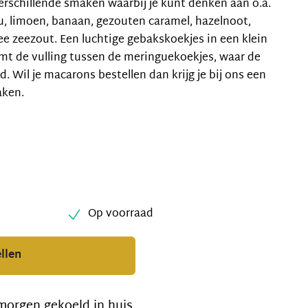
rschillende smaken waarbij je kunt denken aan o.a.
su, limoen, banaan, gezouten caramel, hazelnoot,
e zeezout. Een l
uchtige gebakskoekjes in een klein
mt de vulling tussen de meringuekoekjes, waar de
 Wil je macarons bestellen dan krijg je bij ons een
aken.
Op voorraad
llen
morgen gekoeld in huis