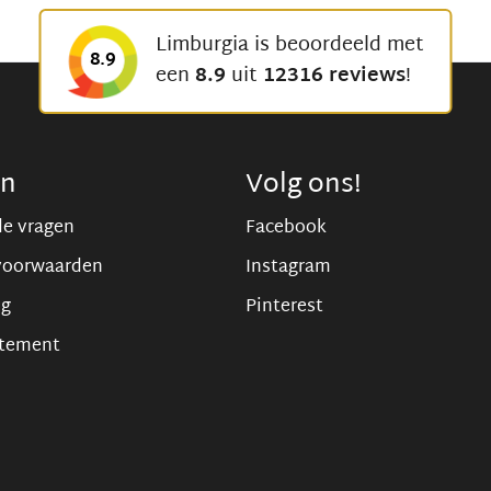
Limburgia is beoordeeld met
8.9
een
8.9
uit
12316 reviews
!
en
Volg ons!
de vragen
Facebook
voorwaarden
Instagram
ng
Pinterest
atement