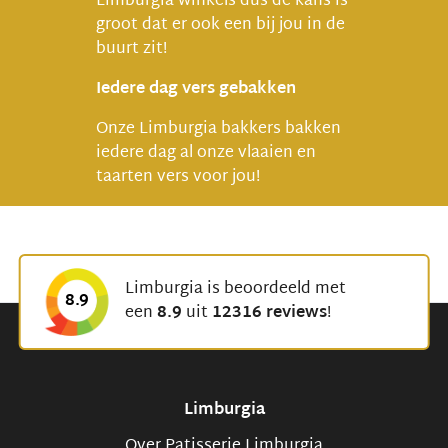
Limburgia winkels dus de kans is
groot dat er ook een bij jou in de
buurt zit!
Iedere dag vers gebakken
Onze Limburgia bakkers bakken
iedere dag al onze vlaaien en
taarten vers voor jou!
Limburgia is beoordeeld met
8.9
een
8.9
uit
12316 reviews
!
Limburgia
Over Patisserie Limburgia