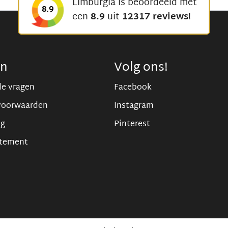
Limburgia is beoordeeld met
8.9
een
8.9
uit
12317 reviews
!
en
Volg ons!
de vragen
Facebook
voorwaarden
Instagram
ng
Pinterest
atement