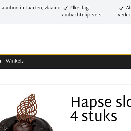
 aanbod in taarten, vlaaien
Elke dag
Al
ambachtelijk vers
verko
n
Winkels
Hapse sl
4 stuks