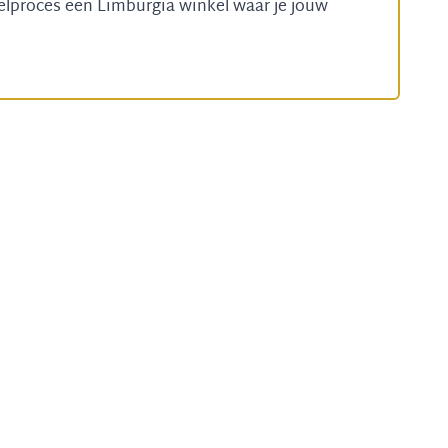
telproces een
Limburgia winkel
waar je jouw