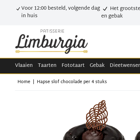
Voor 12:00 besteld, volgende dag
Het grootste
in huis
en gebak
Vlaaien
Taarten
Fototaart
Gebak
Dieetwense
Home
|
Hapse slof chocolade per 4 stuks