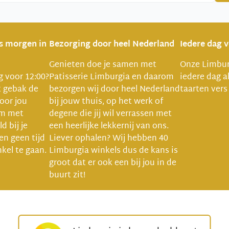
is morgen in
Bezorging door heel Nederland
Iedere dag 
Genieten doe je samen met
Onze Limbur
ng voor 12:00?
Patisserie Limburgia en daarom
iedere dag a
t gebak de
bezorgen wij door heel Nederland
taarten vers
oor jou
bij jouw thuis, op het werk of
um met
degene die jij wil verrassen met
d bij je
een heerlijke lekkernij van ons.
ven geen tijd
Liever ophalen? Wij hebben 40
kel te gaan.
Limburgia winkels dus de kans is
groot dat er ook een bij jou in de
buurt zit!