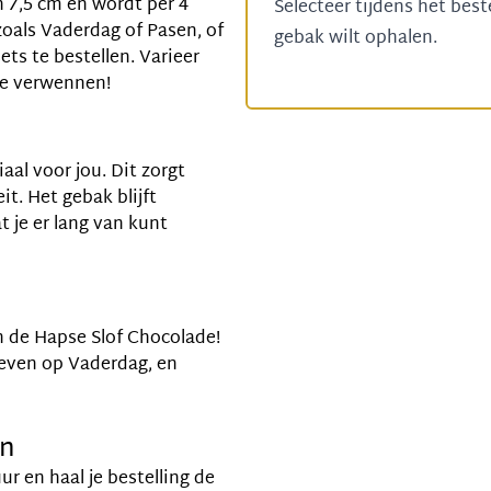
 7,5 cm en wordt per 4
Selecteer tijdens het bes
zoals
Vaderdag
of
Pasen
, of
gebak wilt ophalen.
ts te bestellen. Varieer
te verwennen!
aal voor jou. Dit zorgt
t. Het gebak blijft
 je er lang van kunt
n de Hapse Slof Chocolade!
geven op Vaderdag, en
en
ur en haal je bestelling de